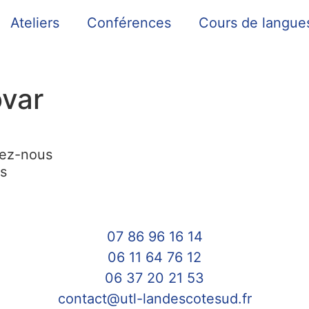
Ateliers
Conférences
Cours de langue
var
tez-nous
is
07 86 96 16 14
06 11 64 76 12
06 37 20 21 53
contact@utl-landescotesud.fr