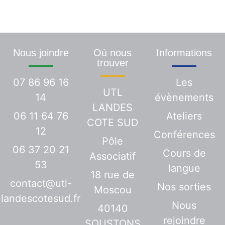
délais
Nous joindre
Où nous
Informations
trouver
07 86 96 16
Les
UTL
14
évènements
LANDES
06 11 64 76
Ateliers
COTE SUD
12
Conférences
Pôle
06 37 20 21
Cours de
Associatif
53
langue
18 rue de
contact@utl-
Nos sorties
Moscou
landescotesud.fr
Nous
40140
rejoindre
SOUSTONS