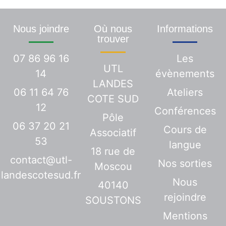
Nous joindre
Où nous
Informations
trouver
07 86 96 16
Les
UTL
14
évènements
LANDES
06 11 64 76
Ateliers
COTE SUD
12
Conférences
Pôle
06 37 20 21
Cours de
Associatif
53
langue
18 rue de
contact@utl-
Nos sorties
Moscou
landescotesud.fr
Nous
40140
rejoindre
SOUSTONS
Mentions