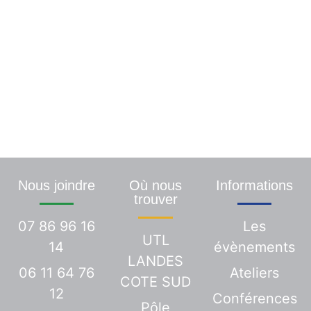
Une demande ? Une info
particulière ? Contactez-
nous
Nous vous répondrons dans les plus brefs
délais
Nous joindre
Où nous
Informations
trouver
07 86 96 16
Les
UTL
14
évènements
LANDES
06 11 64 76
Ateliers
COTE SUD
12
Conférences
Pôle