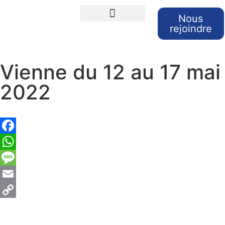
Nous
rejoindre
Cours de langues
Sorties et Voyages
Retour sur nos sorties
Vienne du 12 au 17 mai
2022
Facebook
WhatsApp
Message
Email
Copy
Link