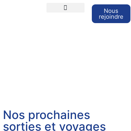
Nous
rejoindre
Cours de langues
Sorties et Voyages
Retour sur nos sorties
Nos prochaines
sorties et voyages