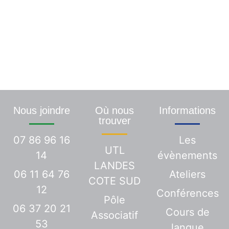
Une demande ? Une info
particulière ? Contactez-
nous
Nous vous répondrons dans les plus brefs
délais
Nous joindre
Où nous
Informations
trouver
07 86 96 16
Les
UTL
14
évènements
LANDES
06 11 64 76
Ateliers
COTE SUD
12
Conférences
Pôle
06 37 20 21
Cours de
Associatif
53
langue