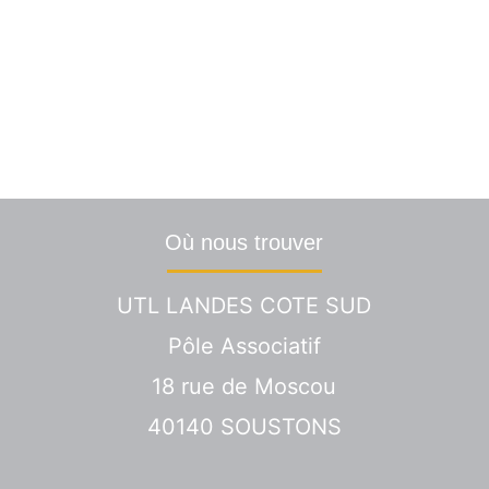
? Une info particulière ? C
Nous vous répondrons dans les plus brefs délai
Où nous trouver
UTL LANDES COTE SUD
Pôle Associatif
18 rue de Moscou
40140 SOUSTONS