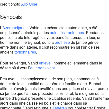
crédit photo
Allo Ciné
Synopsis
L’
Azerbaïdjanais
Vahid, un mécanicien automobile, a été
emprisonné autrefois par les
autorités iraniennes
. Pendant sa
peine, il a été interrogé les yeux bandés. Lorsqu’un jour, un
homme nommé Eghbal, dont la
prothèse
de jambe grince,
entre dans son atelier, il croit reconnaître en lui l’un de ses
anciens
tortionnaires
.
Pour se venger, Vahid
enlève
l’homme et l’emmène dans le
désert où il veut l’
enterrer vivant
.
Peu avant l’accomplissement de son plan, il commence à
douter de la culpabilité de ce père de famille marié. Eghbal
affirme n’avoir jamais travaillé dans une prison et n’avoir perdu
sa jambe que l’année précédente. En effet, le moignon de la
jambe d’Eghbal présente une cicatrice récente. Vahid l’enferme
alors dans une caisse en bois et le charge dans sa
camionnette. Vahid retourne à
Téhéran
pour présenter Eghbal