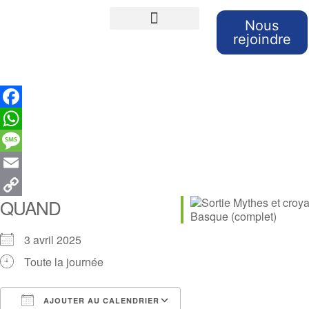
Nous
rejoindre
Cours de langues
Sorties et Voyages
Retour sur nos sorties
Facebook
WhatsApp
Message
Email
QUAND
Copy
Link
3 avril 2025
Toute la journée
AJOUTER AU CALENDRIER