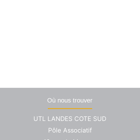
? Une info particulière ? C
Nous vous répondrons dans les plus brefs délai
Où nous trouver
UTL LANDES COTE SUD
Pôle Associatif