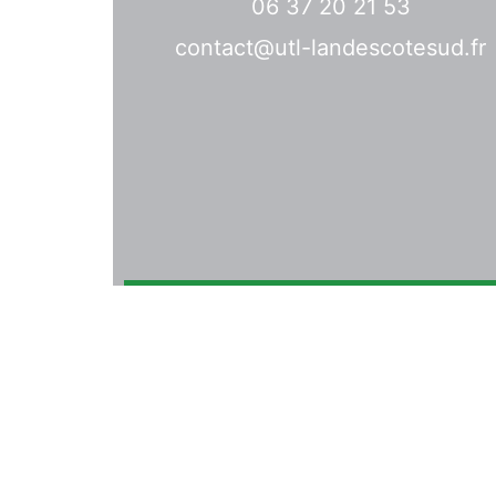
06 37 20 21 53
contact@utl-landescotesud.fr