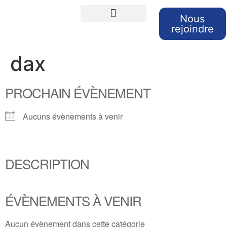
Nous
rejoindre
Cours de langues
Sorties et Voyages
Retour sur nos sorties
dax
PROCHAIN ÉVÈNEMENT
Aucuns évènements à venir
DESCRIPTION
ÉVÈNEMENTS À VENIR
Aucun évènement dans cette catégorie