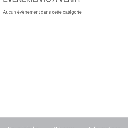
Aucun évènement dans cette catégorie
Une demande ? Une info
particulière ? Contactez-
nous
Nous vous répondrons dans les plus brefs
délais