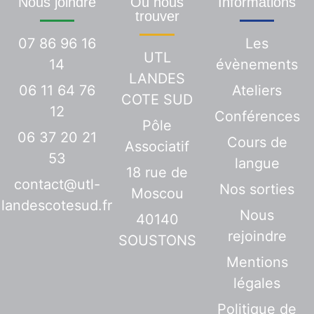
Nous joindre
Où nous
Informations
trouver
07 86 96 16
Les
UTL
14
évènements
LANDES
06 11 64 76
Ateliers
COTE SUD
12
Conférences
Pôle
06 37 20 21
Cours de
Associatif
53
langue
18 rue de
contact@utl-
Nos sorties
Moscou
landescotesud.fr
Nous
40140
rejoindre
SOUSTONS
Mentions
légales
Politique de