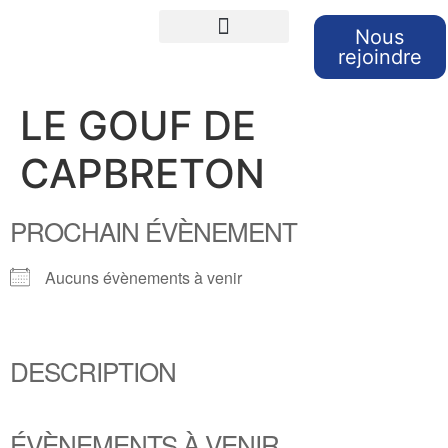
Nous
rejoindre
Cours de langues
Sorties et Voyages
Retour sur nos sorties
LE GOUF DE
CAPBRETON
PROCHAIN ÉVÈNEMENT
Aucuns évènements à venir
DESCRIPTION
ÉVÈNEMENTS À VENIR