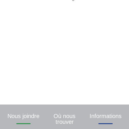
Une demande ? Une info
particulière ? Contactez-
nous
Nous vous répondrons dans les plus brefs
délais
Nous joindre
Où nous
Informations
trouver