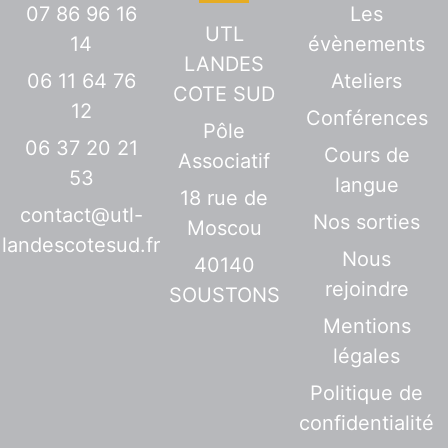
07 86 96 16
Les
UTL
14
évènements
LANDES
06 11 64 76
Ateliers
COTE SUD
12
Conférences
Pôle
06 37 20 21
Cours de
Associatif
53
langue
18 rue de
contact@utl-
Nos sorties
Moscou
landescotesud.fr
Nous
40140
rejoindre
SOUSTONS
Mentions
légales
Politique de
confidentialité