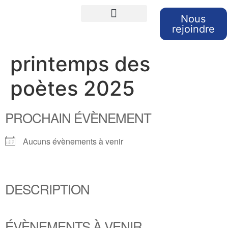
Nous
rejoindre
Cours de langues
Sorties et Voyages
Retour sur nos sorties
printemps des
poètes 2025
PROCHAIN ÉVÈNEMENT
Aucuns évènements à venir
DESCRIPTION
ÉVÈNEMENTS À VENIR