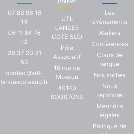
trouver
07 86 96 16
Les
UTL
14
évènements
LANDES
06 11 64 76
Ateliers
COTE SUD
12
Conférences
Pôle
06 37 20 21
Cours de
Associatif
53
langue
18 rue de
contact@utl-
Nos sorties
Moscou
landescotesud.fr
Nous
40140
rejoindre
SOUSTONS
Mentions
légales
Politique de