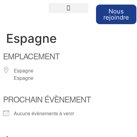
Nous
rejoindre
Cours de langues
Sorties et Voyages
Retour sur nos sorties
Espagne
EMPLACEMENT
Espagne
Espagne
PROCHAIN ÉVÈNEMENT
Aucuns évènements à venir