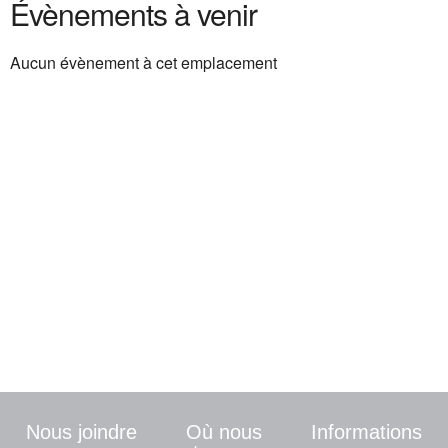
Évènements à venir
Aucun évènement à cet emplacement
Une demande ? Une info
particulière ? Contactez-
nous
Nous vous répondrons dans les plus brefs
délais
Nous joindre
Où nous
Informations