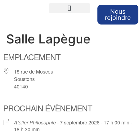
Nous
rejoindre
Cours de langues
Sorties et Voyages
Retour sur nos sorties
Salle Lapègue
EMPLACEMENT
18 rue de Moscou
Soustons
40140
PROCHAIN ÉVÈNEMENT
Atelier Philosophie
- 7 septembre 2026 - 17 h 00 min -
18 h 30 min