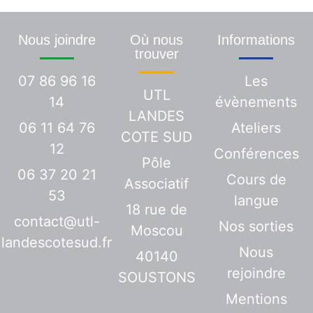
Nous joindre
Où nous
Informations
trouver
07 86 96 16
Les
UTL
14
évènements
LANDES
06 11 64 76
Ateliers
COTE SUD
12
Conférences
Pôle
06 37 20 21
Cours de
Associatif
53
langue
18 rue de
contact@utl-
Nos sorties
Moscou
landescotesud.fr
Nous
40140
rejoindre
SOUSTONS
Mentions