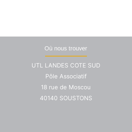
? Une info particulière ? C
Nous vous répondrons dans les plus brefs délai
Où nous trouver
UTL LANDES COTE SUD
Pôle Associatif
18 rue de Moscou
40140 SOUSTONS