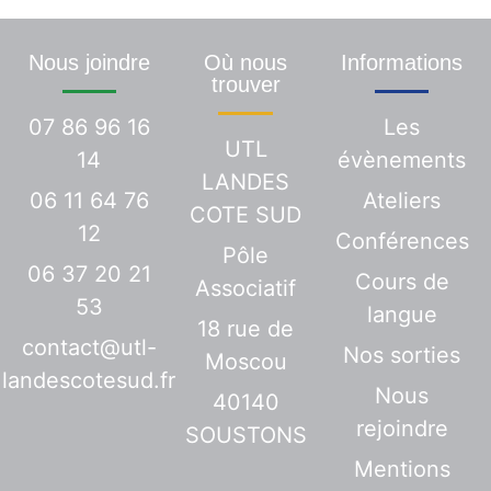
Nous joindre
Où nous
Informations
trouver
07 86 96 16
Les
UTL
14
évènements
LANDES
06 11 64 76
Ateliers
COTE SUD
12
Conférences
Pôle
06 37 20 21
Cours de
Associatif
53
langue
18 rue de
contact@utl-
Nos sorties
Moscou
landescotesud.fr
Nous
40140
rejoindre
SOUSTONS
Mentions