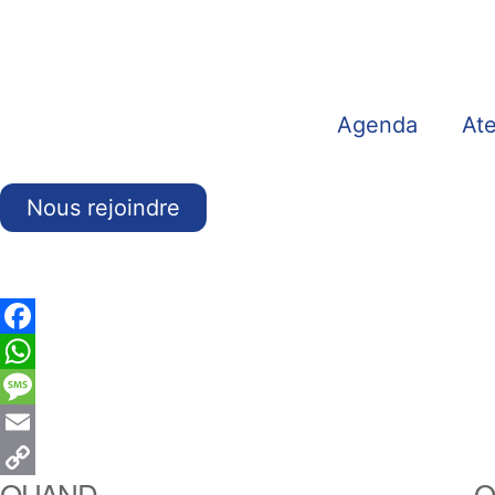
Agenda
Ate
Nous rejoindre
Facebook
WhatsApp
Message
Email
QUAND
O
Copy