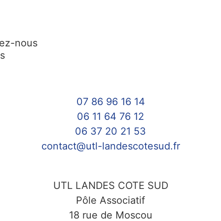
tez-nous
is
07 86 96 16 14
06 11 64 76 12
06 37 20 21 53
contact@utl-landescotesud.fr
UTL LANDES COTE SUD
Pôle Associatif
18 rue de Moscou