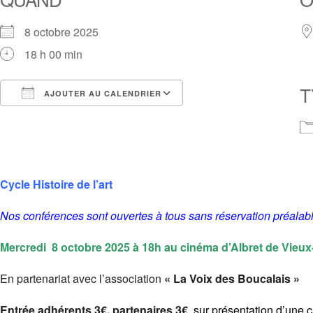
Link
8 octobre 2025
18 h 00 min
T
AJOUTER AU CALENDRIER
Télécharger ICS
Calendrier Google
iCalendar
Office 365
Outlook Live
Cycle Histoire de l’art
Nos conférences sont ouvertes à tous sans réservation préalabl
Mercredi 8 octobre 2025 à
18h
au cinéma d’Albret de Vieu
En partenariat avec l’association
« La Voix des Boucalais »
Entrée adhérents 3€, partenaires
3€
​
sur présentation d’une c